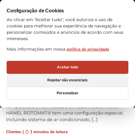
Configuração de Cookies
Contactos
Ao clicar em "Aceitar tudo", você autoriza o uso de
cookies para melhorar sua experiência de navegação e
personalizar conteúdos e anúncios de acordo com seus
interesses.
BERKOMAT investe em armazém
Mais informações em nossa
política de privacidade
VRC
BERKOMAT especializada em comercialização e
Aceitar tudo
distribuição de componentes para máquinas, sedeada
em Gipuzkoa, adquiriu à VRC um armazém
Rejeitar não essenciais
automático vertical HÄNEL ROTOMAT para a
armazenagem de rolamentos de precisão. Para evitar
Personalizar
a deterioração dos rolamentos devido às mudanças de
temperatura e humidade, o armazém automático
HÄNEL ROTOMAT® tem uma configuração especial,
incluindo sistema de ar condicionado, […]
Clientes
|
1 minutos de leitura